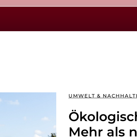
UMWELT & NACHHALTI
Ökologisc
Mehr als n