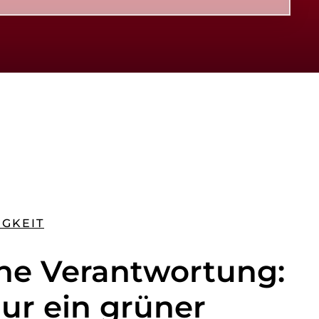
GKEIT
he Verantwortung:
ur ein grüner