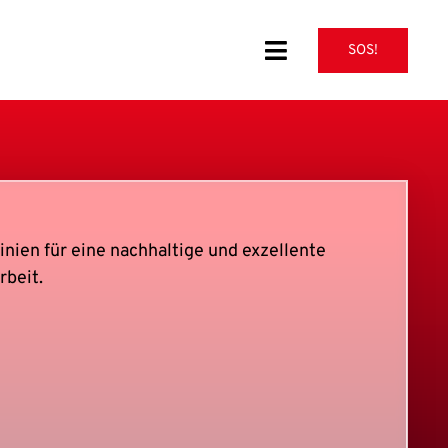
SOS!
Toggle
Navigation
inien für eine nachhaltige und exzellente
beit.