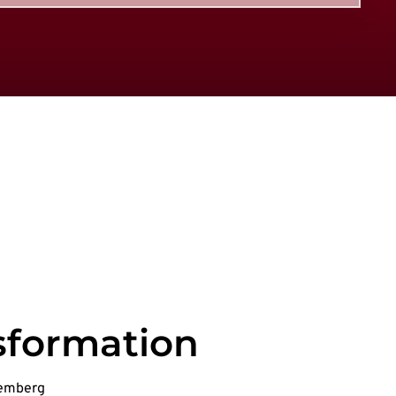
sformation
temberg