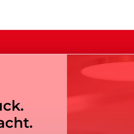
uck.
acht.