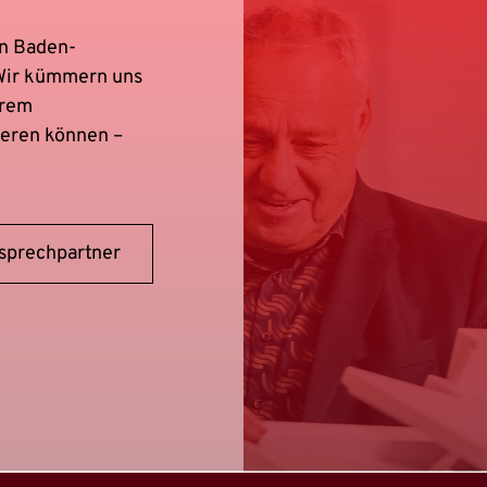
in Baden-
 Wir kümmern uns
hrem
ieren können –
nsprechpartner