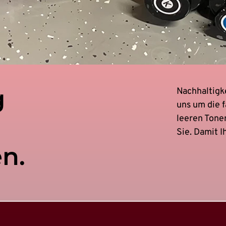
g
Nachhaltigke
uns um die 
leeren Toner
Sie. Damit I
n.